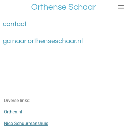
Orthense Schaar
Ga
direct
naar
contact
de
hoofdinhoud
ga naar
orthenseschaar.nl
Diverse links:
Orthen.nl
Nico Schuurmanshuis